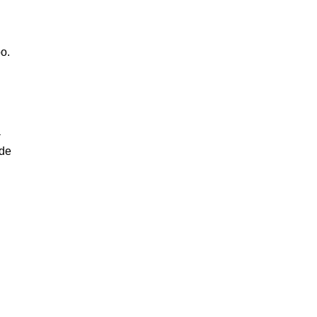
o.
a
 de