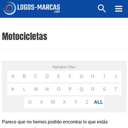
Ir
Buscar
al
Mai
contenido
Men
Motocicletas
Alphabet filter:
A
B
C
D
E
F
G
H
I
J
K
L
M
N
O
P
Q
R
S
T
U
V
W
X
Y
Z
ALL
Parece que no hemos podido encontrar lo que estás