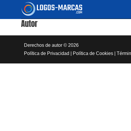
Ir
al
Autor
contenido
Derechos de autor © 2026
Política de Privacidad
|
Política de Cookies
|
Términ