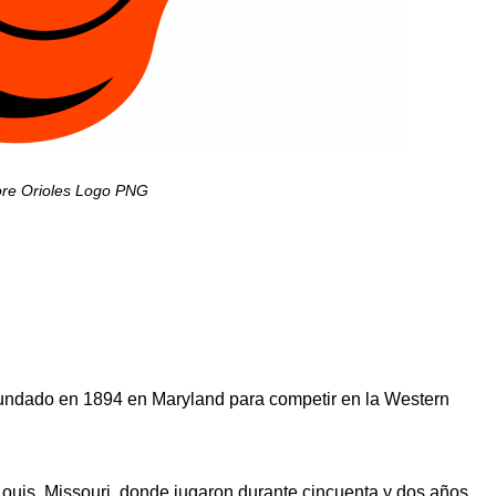
ore Orioles Logo PNG
fundado en 1894 en Maryland para competir en la Western
. Louis, Missouri, donde jugaron durante cincuenta y dos años