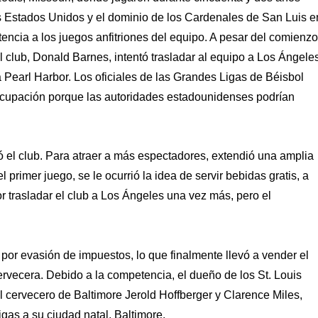
s Estados Unidos y el dominio de los Cardenales de San Luis e
stencia a los juegos anfitriones del equipo. A pesar del comienzo
club, Donald Barnes, intentó trasladar al equipo a Los Ángeles
a Pearl Harbor. Los oficiales de las Grandes Ligas de Béisbol
ocupación porque las autoridades estadounidenses podrían
ó el club. Para atraer a más espectadores, extendió una amplia
primer juego, se le ocurrió la idea de servir bebidas gratis, a
r trasladar el club a Los Ángeles una vez más, pero el
or evasión de impuestos, lo que finalmente llevó a vender el
rvecera. Debido a la competencia, el dueño de los St. Louis
 cervecero de Baltimore Jerold Hoffberger y Clarence Miles,
gas a su ciudad natal, Baltimore.