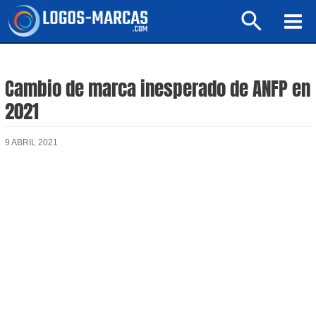
Ir
Buscar
al
Mai
contenido
Men
Cambio de marca inesperado de ANFP en
2021
9 ABRIL 2021