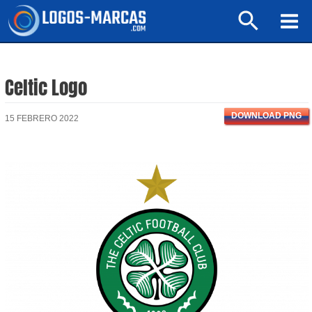
Ir
Buscar
al
Mai
contenido
Men
Celtic Logo
DOWNLOAD PNG
15 FEBRERO 2022