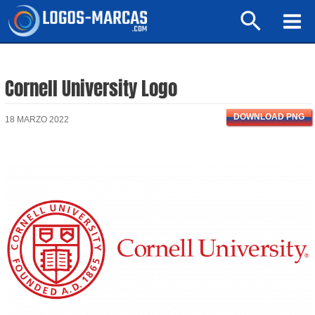
Ir
Buscar
al
Mai
contenido
Men
Cornell University Logo
DOWNLOAD PNG
18 MARZO 2022