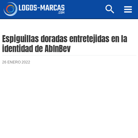
Ir
Buscar
al
Mai
contenido
Men
Espiguillas doradas entretejidas en la
identidad de AbInBev
26 ENERO 2022