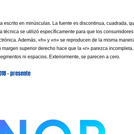
a escrito en minúsculas. La fuente es discontinua, cuadrada, q
ta técnica se utilizó específicamente para que los consumidores
ectrónica. Además, «h» y «n» se reproducen de la misma maner
 un margen superior derecho hace que la «r» parezca incompleta.
segmentos ni espacios. Exteriormente, se parecen a cero.
018 – presente