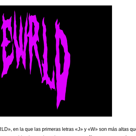
RLD», en la que las primeras letras «J» y «W» son más altas qu