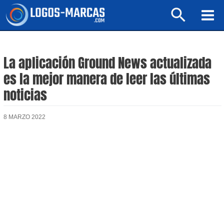
Ir
Buscar
al
Mai
contenido
Men
La aplicación Ground News actualizada
es la mejor manera de leer las últimas
noticias
8 MARZO 2022