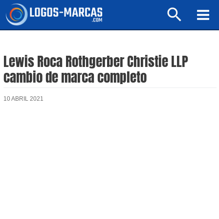
Ir
Buscar
al
Mai
contenido
Men
Lewis Roca Rothgerber Christie LLP
cambio de marca completo
10 ABRIL 2021