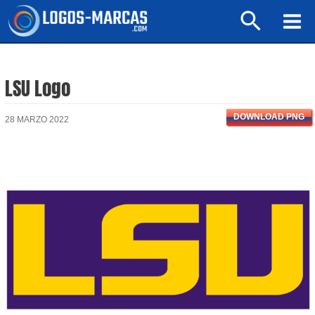
Ir
Buscar
al
Mai
contenido
Men
LSU Logo
DOWNLOAD PNG
28 MARZO 2022