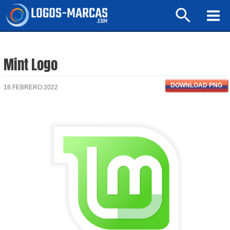
Ir
Buscar
al
Mai
contenido
Men
Mint Logo
DOWNLOAD PNG
18 FEBRERO 2022