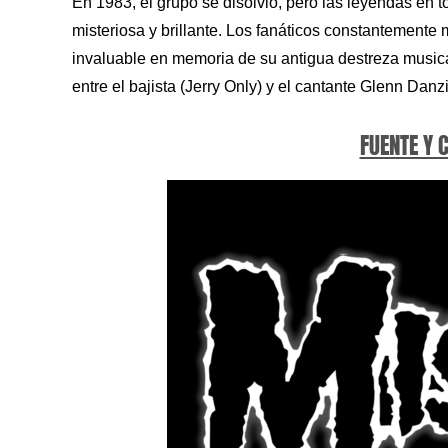
En 1983, el grupo se disolvió, pero las leyendas en
misteriosa y brillante. Los fanáticos constantemente
invaluable en memoria de su antigua destreza musica
entre el bajista (Jerry Only) y el cantante Glenn Dan
FUENTE Y 