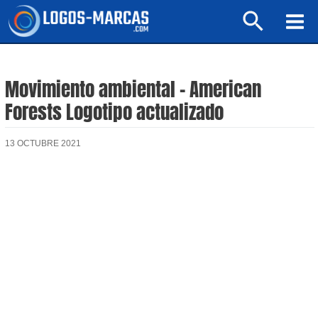
Ir
Buscar
al
Mai
contenido
Men
Movimiento ambiental – American
Forests Logotipo actualizado
13 OCTUBRE 2021