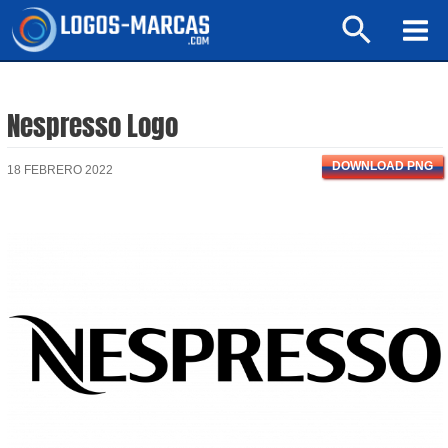
Ir
Buscar
al
Mai
contenido
Men
Nespresso Logo
DOWNLOAD PNG
18 FEBRERO 2022