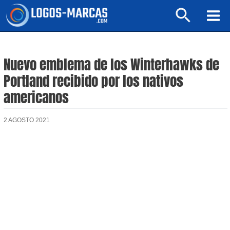
Ir
Buscar
al
Mai
contenido
Men
Nuevo emblema de los Winterhawks de
Portland recibido por los nativos
americanos
2 AGOSTO 2021