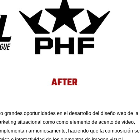
to grandes oportunidades en el desarrollo del diseño web de la
arketing situacional como como elemento de acento de video,
e complementan armoniosamente, haciendo que la composición s
ica e interactividad de los elementos de imagen visual