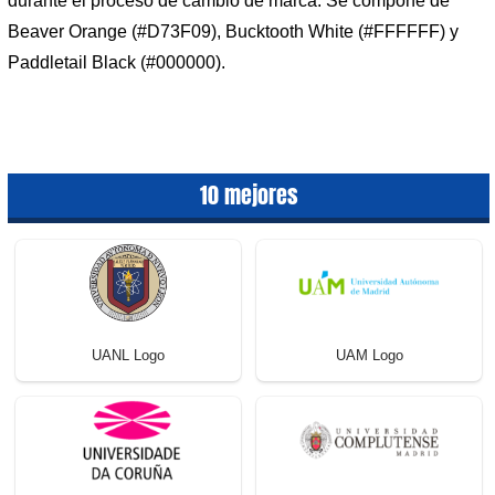
durante el proceso de cambio de marca. Se compone de
Beaver Orange (#D73F09), Bucktooth White (#FFFFFF) y
Paddletail Black (#000000).
10 mejores
UANL Logo
UAM Logo