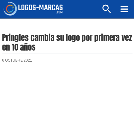
Ir
Buscar
al
Mai
contenido
Men
Pringles cambia su logo por primera vez
en 10 años
6 OCTUBRE 2021