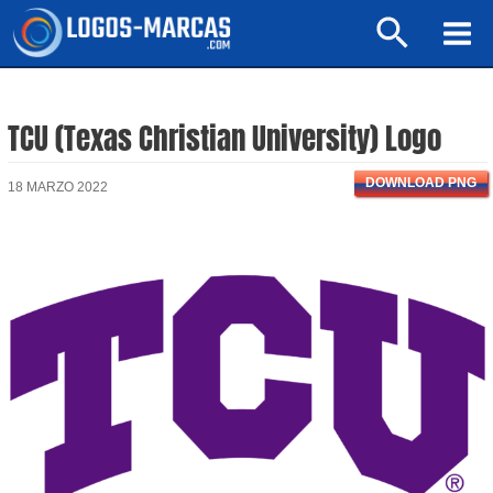
Ir
Buscar
al
Mai
contenido
Men
TCU (Texas Christian University) Logo
DOWNLOAD PNG
18 MARZO 2022