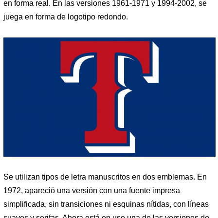
en forma real. En las versiones 1961-1971 y 1994-2002, se
juega en forma de logotipo redondo.
Se utilizan tipos de letra manuscritos en dos emblemas. En
1972, apareció una versión con una fuente impresa
simplificada, sin transiciones ni esquinas nítidas, con líneas
suaves y serifas. Ahora está en uso una de las versiones de