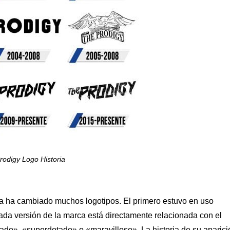
rodigy Logo Historia
ca ha cambiado muchos logotipos. El primero estuvo en uso
da versión de la marca está directamente relacionada con el
ado», «superdotado» o «maravilloso». La historia de su aparici