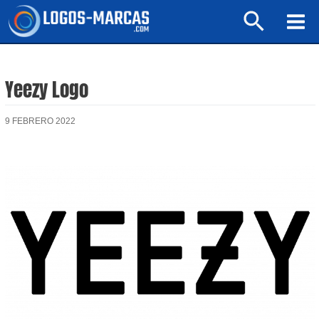
Ir
Buscar
al
Mai
contenido
Men
Yeezy Logo
9 FEBRERO 2022