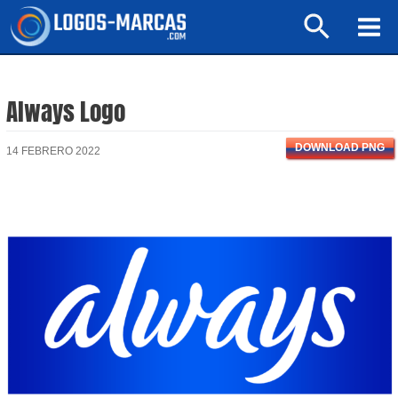
Ir
Buscar
al
Mai
contenido
Men
Always Logo
DOWNLOAD PNG
14 FEBRERO 2022