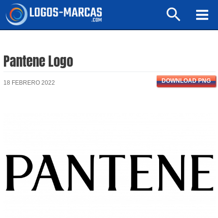
Ir
Buscar
al
Mai
contenido
Men
Pantene Logo
DOWNLOAD PNG
18 FEBRERO 2022