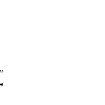
bas
er