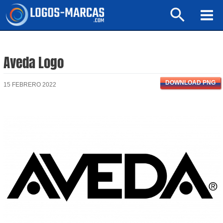
Ir
Buscar
al
Mai
contenido
Men
Aveda Logo
DOWNLOAD PNG
15 FEBRERO 2022