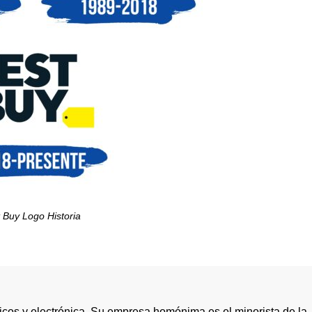
 Buy Logo Historia
os y electrónica. Su empresa homónima es el minorista de la