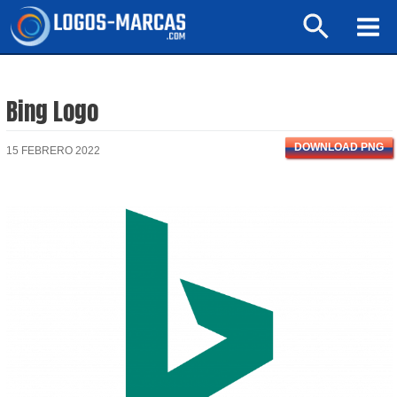
Ir
Buscar
al
Mai
contenido
Men
Bing Logo
DOWNLOAD PNG
15 FEBRERO 2022