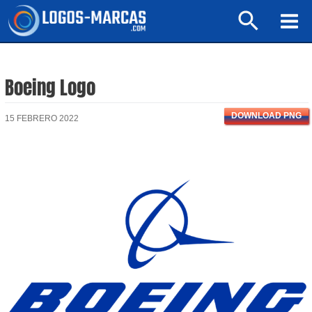
Ir
Buscar
al
Mai
contenido
Men
Boeing Logo
DOWNLOAD PNG
15 FEBRERO 2022