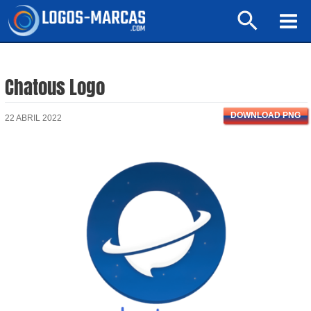
Ir
Buscar
al
Mai
contenido
Men
Chatous Logo
DOWNLOAD PNG
22 ABRIL 2022