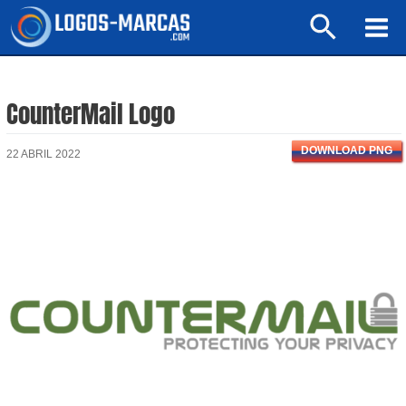
Ir
Buscar
al
Mai
contenido
Men
CounterMail Logo
DOWNLOAD PNG
22 ABRIL 2022