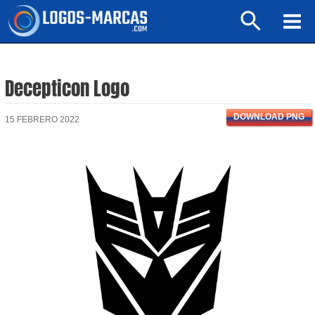
Ir
Buscar
al
Mai
contenido
Men
Decepticon Logo
DOWNLOAD PNG
15 FEBRERO 2022