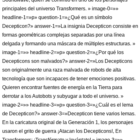
principales del universo Transformers. » image-0=»»
headline-1=»p» question-1=»¿Qué es un símbolo
Decepticon?» answer-1=»La insignia Decepticon consiste en
formas geométricas complejas separadas por una línea
delgada y formando una máscara de múltiples estructuras. »
image-1=»» headline-2=»p» question-2=»¿Por qué los
Decepticons son malvados?» answer-2=»Los Decepticons
son originalmente una raza malvada de robots de alta
tecnología que son incapaces de tener emociones positivas.
Quieren encontrar fuentes de energía en la Tierra para
derrotar a los Autobots y subyugar a todo el universo. »
image-2=»» headline-3=»p» question-3=»¿Cuál es el lema
de Decepticon?» answer-3=»Decepticon tiene varios lemas.
En la caricatura original de la Generación 1, los personajes
usaron el grito de guerra ¡Atacan los Decepticons!, En
Transformers: ¡Transfórmate y levántate! » image-3=»»