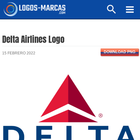
Ir
Buscar
al
Mai
contenido
Men
Delta Airlines Logo
DOWNLOAD PNG
15 FEBRERO 2022