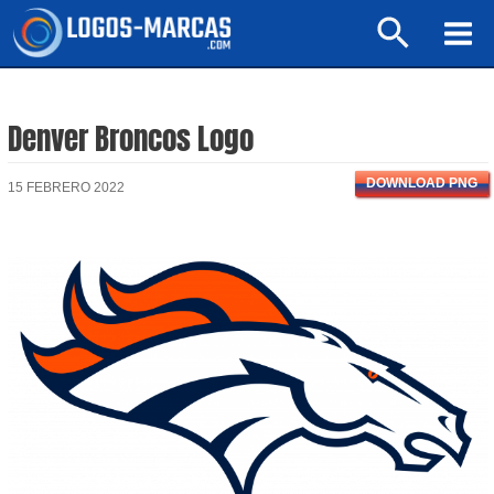
Ir
Buscar
al
Mai
contenido
Men
Denver Broncos Logo
DOWNLOAD PNG
15 FEBRERO 2022