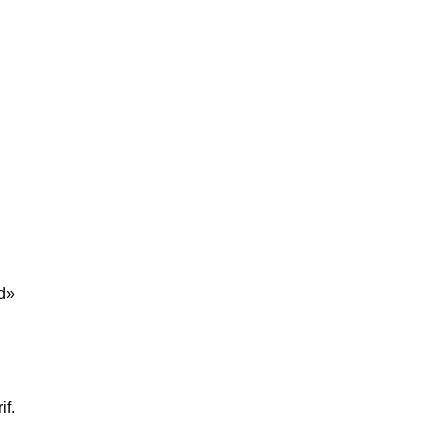
«d»
if.