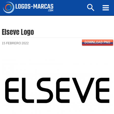
Ir
Buscar
al
Mai
contenido
Men
Elseve Logo
DOWNLOAD PNG
15 FEBRERO 2022