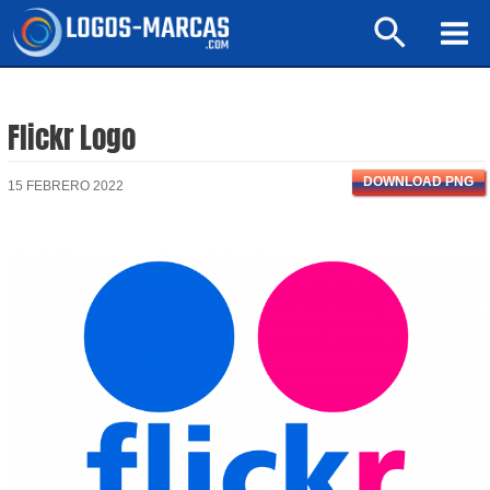
Ir
Buscar
al
Mai
contenido
Men
Flickr Logo
DOWNLOAD PNG
15 FEBRERO 2022