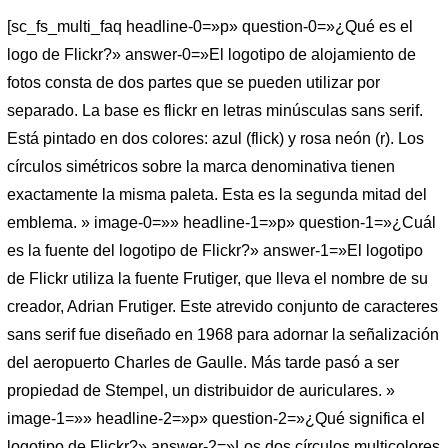
[sc_fs_multi_faq headline-0=»p» question-0=»¿Qué es el
logo de Flickr?» answer-0=»El logotipo de alojamiento de
fotos consta de dos partes que se pueden utilizar por
separado. La base es flickr en letras minúsculas sans serif.
Está pintado en dos colores: azul (flick) y rosa neón (r). Los
círculos simétricos sobre la marca denominativa tienen
exactamente la misma paleta. Esta es la segunda mitad del
emblema. » image-0=»» headline-1=»p» question-1=»¿Cuál
es la fuente del logotipo de Flickr?» answer-1=»El logotipo
de Flickr utiliza la fuente Frutiger, que lleva el nombre de su
creador, Adrian Frutiger. Este atrevido conjunto de caracteres
sans serif fue diseñado en 1968 para adornar la señalización
del aeropuerto Charles de Gaulle. Más tarde pasó a ser
propiedad de Stempel, un distribuidor de auriculares. »
image-1=»» headline-2=»p» question-2=»¿Qué significa el
logotipo de Flickr?» answer-2=»Los dos círculos multicolores