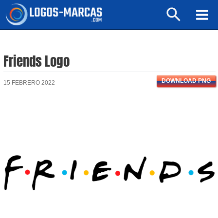
Ir
Buscar
al
Mai
contenido
Men
Friends Logo
DOWNLOAD PNG
15 FEBRERO 2022