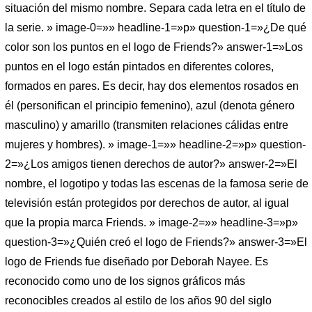
situación del mismo nombre. Separa cada letra en el título de
la serie. » image-0=»» headline-1=»p» question-1=»¿De qué
color son los puntos en el logo de Friends?» answer-1=»Los
puntos en el logo están pintados en diferentes colores,
formados en pares. Es decir, hay dos elementos rosados ​​en
él (personifican el principio femenino), azul (denota género
masculino) y amarillo (transmiten relaciones cálidas entre
mujeres y hombres). » image-1=»» headline-2=»p» question-
2=»¿Los amigos tienen derechos de autor?» answer-2=»El
nombre, el logotipo y todas las escenas de la famosa serie de
televisión están protegidos por derechos de autor, al igual
que la propia marca Friends. » image-2=»» headline-3=»p»
question-3=»¿Quién creó el logo de Friends?» answer-3=»El
logo de Friends fue diseñado por Deborah Nayee. Es
reconocido como uno de los signos gráficos más
reconocibles creados al estilo de los años 90 del siglo