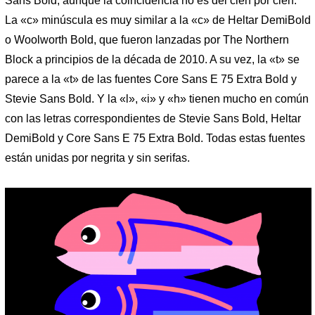
Sans Bold, aunque la coincidencia no es del cien por cien.
La «c» minúscula es muy similar a la «c» de Heltar DemiBold
o Woolworth Bold, que fueron lanzadas por The Northern
Block a principios de la década de 2010. A su vez, la «t» se
parece a la «t» de las fuentes Core Sans E 75 Extra Bold y
Stevie Sans Bold. Y la «l», «i» y «h» tienen mucho en común
con las letras correspondientes de Stevie Sans Bold, Heltar
DemiBold y Core Sans E 75 Extra Bold. Todas estas fuentes
están unidas por negrita y sin serifas.