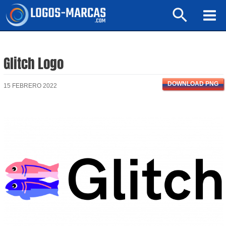
Ir
Buscar
al
Mai
contenido
Men
Glitch Logo
DOWNLOAD PNG
15 FEBRERO 2022