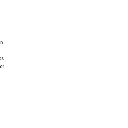
on
os
or
a