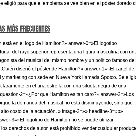
se eligió para que el emblema se vea bien en el póster dorado 
AS MÁS FRECUENTES
 está en el logo de Hamilton?» answer-0=»El logotipo
 lugar del rayo superior representa una figura masculina con un
agonista del musical del mismo nombre y un político famoso del
Quién diseñó el póster de Hamilton?» answer-1=»El cartel de
d y marketing con sede en Nueva York llamada Spotco. Se eligi
 claramente en él una estrella con una silueta negra de una
 question-2=»¿Por qué Hamilton es tan caro?» answer-2=»Los
porque la demanda del musical no está disminuyendo, sino que
 el alto costo de la actuación. » image-2=»» headline-3=»p»
wer-3=»El logotipo de Hamilton no se puede utilizar
de los derechos de autor, está prohibido vender cualquier product