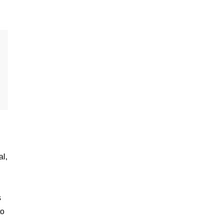
al,
s
to