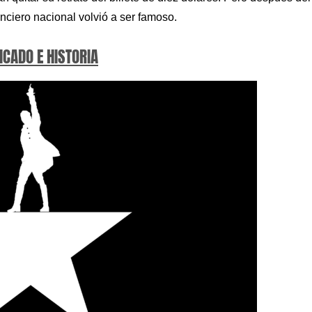
anciero nacional volvió a ser famoso.
ICADO E HISTORIA