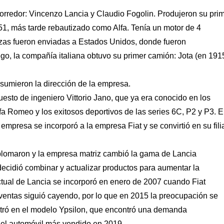
rredor: Vincenzo Lancia y Claudio Fogolin. Produjeron su pri
51, más tarde rebautizado como Alfa. Tenía un motor de 4
iezas fueron enviadas a Estados Unidos, donde fueron
, la compañía italiana obtuvo su primer camión: Jota (en 1915
sumieron la dirección de la empresa.
puesto de ingeniero Vittorio Jano, que ya era conocido en los
lfa Romeo y los exitosos deportivos de las series 6C, P2 y P3. 
empresa se incorporó a la empresa Fiat y se convirtió en su filia
plomaron y la empresa matriz cambió la gama de Lancia
ecidió combinar y actualizar productos para aumentar la
tual de Lancia se incorporó en enero de 2007 cuando Fiat
 ventas siguió cayendo, por lo que en 2015 la preocupación se
ntró en el modelo Ypsilon, que encontró una demanda
n el automóvil más vendido en 2019.