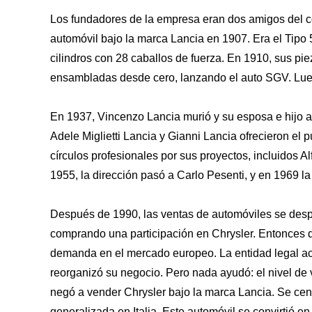
Los fundadores de la empresa eran dos amigos del co
automóvil bajo la marca Lancia en 1907. Era el Tipo 
cilindros con 28 caballos de fuerza. En 1910, sus p
ensambladas desde cero, lanzando el auto SGV. Luego
En 1937, Vincenzo Lancia murió y su esposa e hijo a
Adele Miglietti Lancia y Gianni Lancia ofrecieron el 
círculos profesionales por sus proyectos, incluidos A
1955, la dirección pasó a Carlo Pesenti, y en 1969 la 
Después de 1990, las ventas de automóviles se des
comprando una participación en Chrysler. Entonces d
demanda en el mercado europeo. La entidad legal ac
reorganizó su negocio. Pero nada ayudó: el nivel de
negó a vender Chrysler bajo la marca Lancia. Se ce
generalizada en Italia. Este automóvil se convirtió e