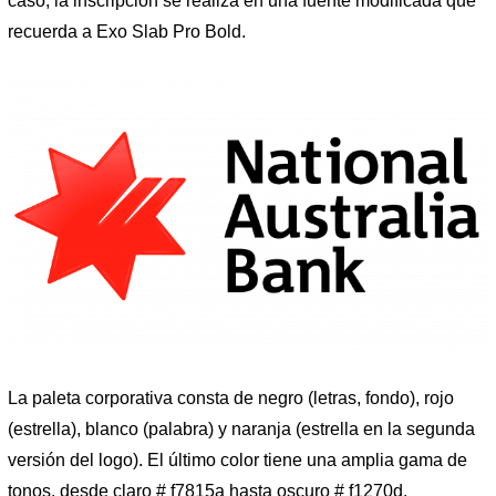
caso, la inscripción se realiza en una fuente modificada que
recuerda a Exo Slab Pro Bold.
La paleta corporativa consta de negro (letras, fondo), rojo
(estrella), blanco (palabra) y naranja (estrella en la segunda
versión del logo). El último color tiene una amplia gama de
tonos, desde claro # f7815a hasta oscuro # f1270d.