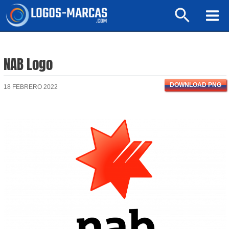
Ir
Buscar
al
Mai
contenido
Men
NAB Logo
DOWNLOAD PNG
18 FEBRERO 2022