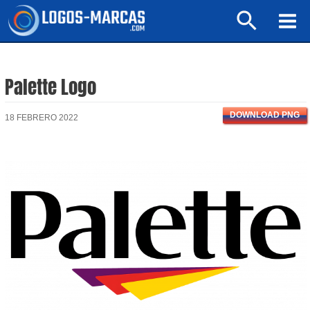
Ir
Buscar
al
Mai
contenido
Men
Palette Logo
DOWNLOAD PNG
18 FEBRERO 2022