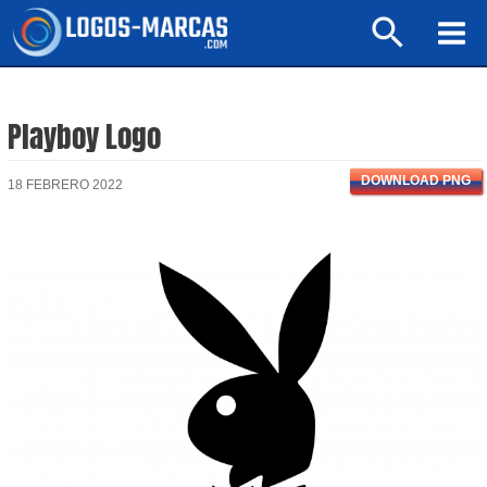
Ir
Buscar
al
Mai
contenido
Men
Playboy Logo
DOWNLOAD PNG
18 FEBRERO 2022