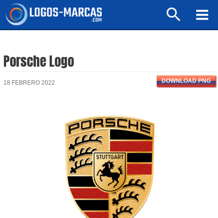
Ir
Buscar
al
Mai
contenido
Men
Porsche Logo
DOWNLOAD PNG
18 FEBRERO 2022