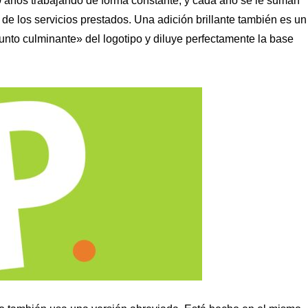
0 años trabajando de forma constante, y cada año se le suman
de los servicios prestados. Una adición brillante también es un
nto culminante» del logotipo y diluye perfectamente la base