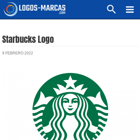
Ir
Buscar
al
Mai
contenido
Men
Starbucks Logo
9 FEBRERO 2022