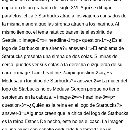
copiaron de un grabado del siglo XVI. Aquí se dibujan
paralelos: el café Starbucks atrae a los viajeros cansados ​​de
la misma manera que las sirenas atraen a los marinos. Al
mismo tiempo, el tema náutico transmite el espíritu de
Seattle. » image-0=»» headline-1=»p» question-1=»¿Es el
logo de Starbucks una sirena?» answer-1=»El emblema de
Starbucks presenta una sirena de dos colas. Si miras de
cerca, puedes ver sus colas a la derecha e izquierda de su
cara. » image-1=»» headline-2=»p» question-2=»¿Es
Medusa un logotipo de Starbucks?» answer-2=»La mujer del
logo de Starbucks no es Medusa Gorgon porque no tiene
serpientes en la cabeza. » image-2=»» headline-3=»p»
question-3=»¿Quién es la reina en el logo de Starbucks?»
answer-3=»Algunos creen que la chica del logo de Starbucks
es la reina Esther. De hecho, este no es el caso. La imagen
de una mujer con cabello ondulado fue tomada de un